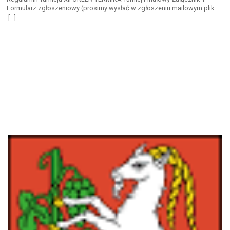
Formularz zgłoszeniowy (prosimy wysłać w zgłoszeniu mailowym plik
Excela, nie skan) Załącznik 2 – Oświadczenie opiekuna prawnego
[...]
Załącznik 3 – Oświadczenie opiekuna drużyny